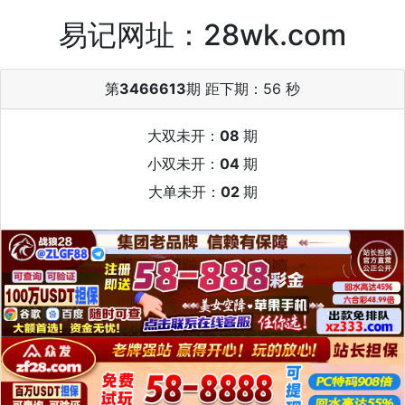
易记网址：28wk.com
第
3466613
期 距下期：
56 秒
大双未开：
08
期
小双未开：
04
期
大单未开：
02
期