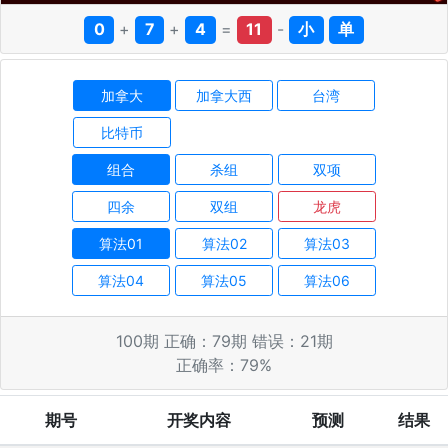
0
+
7
+
4
=
11
-
小
单
加拿大
加拿大西
台湾
比特币
组合
杀组
双项
四余
双组
龙虎
算法01
算法02
算法03
算法04
算法05
算法06
100
期 正确：
79
期 错误：
21
期
正确率：
79
%
期号
开奖内容
预测
结果