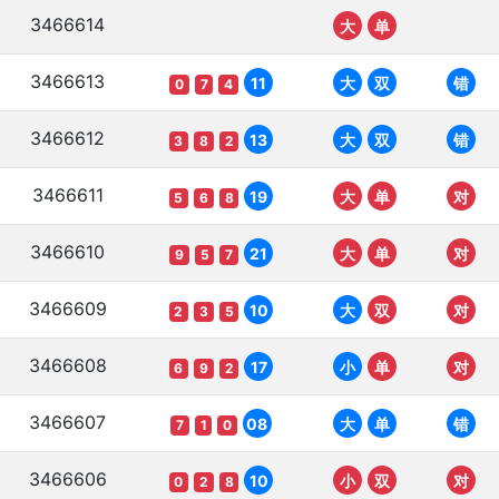
3466614
大
单
3466613
11
大
双
错
0
7
4
3466612
13
大
双
错
3
8
2
3466611
19
大
单
对
5
6
8
3466610
21
大
单
对
9
5
7
3466609
10
大
双
对
2
3
5
3466608
17
小
单
对
6
9
2
3466607
08
大
单
错
7
1
0
3466606
10
小
双
对
0
2
8