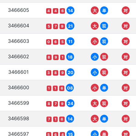
3466605
14
大
单
对
4
4
6
3466604
21
大
双
对
5
7
9
3466603
11
小
双
对
0
6
5
3466602
18
小
双
对
8
9
1
3466601
20
小
双
对
3
8
9
3466600
08
小
单
对
1
1
6
3466599
24
大
双
对
8
7
9
3466598
14
大
单
对
7
1
6
3466597
15
小
单
对
5
6
4