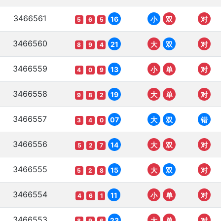
3466561
16
小
双
对
5
6
5
3466560
21
大
双
对
8
9
4
3466559
13
小
单
对
4
0
9
3466558
19
大
单
对
9
8
2
3466557
07
大
双
错
3
4
0
3466556
14
大
双
对
5
2
7
3466555
15
大
双
对
5
2
8
3466554
11
小
单
对
4
6
1
3466553
23
大
单
对
8
9
6