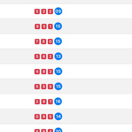
09
5
2
2
15
9
5
1
15
7
8
0
13
5
6
2
15
4
8
3
15
5
5
5
18
2
9
7
14
0
9
5
20
8
8
4