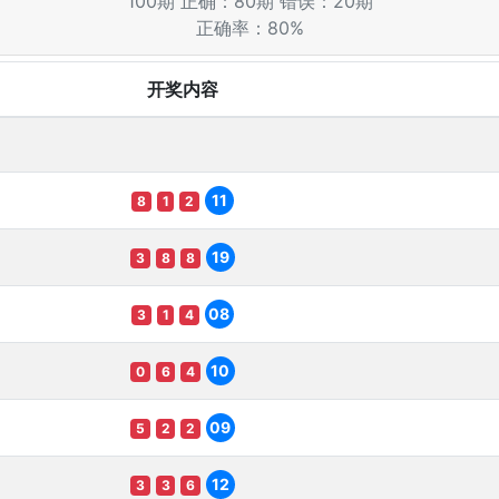
100
期 正确：
80
期 错误：
20
期
正确率：
80
%
开奖内容
11
8
1
2
19
3
8
8
08
3
1
4
10
0
6
4
09
5
2
2
12
3
3
6