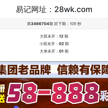
易记网址：28wk.com
第
3466704
期 距下期：
108 秒
大双未开：
12
期
小双未开：
02
期
大单未开：
01
期