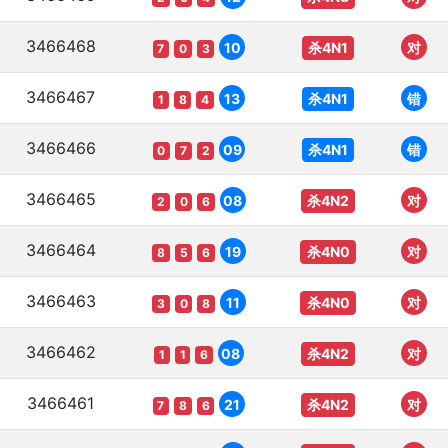
3466468
杀4N1
10
对
7
0
3
3466467
杀4N1
13
错
1
8
4
3466466
杀4N1
09
错
0
7
2
3466465
杀4N2
08
对
2
0
6
3466464
杀4N0
19
对
8
5
6
3466463
杀4N0
11
对
3
0
8
3466462
杀4N2
08
对
1
1
6
3466461
杀4N2
21
对
7
8
6