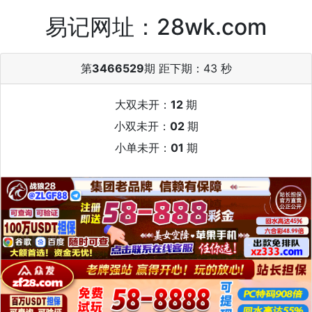
易记网址：28wk.com
第
3466529
期 距下期：
43 秒
大双未开：
12
期
小双未开：
02
期
小单未开：
01
期