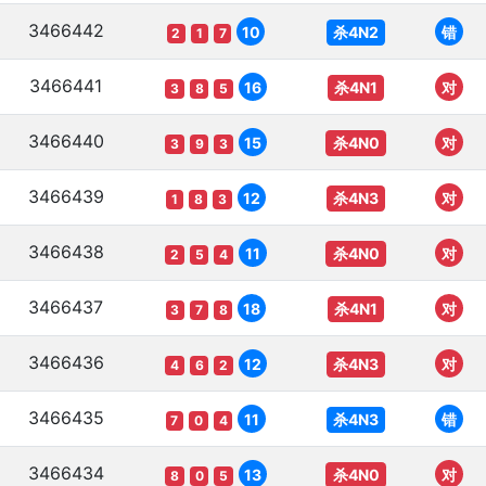
3466442
杀4N2
10
错
2
1
7
3466441
杀4N1
16
对
3
8
5
3466440
杀4N0
15
对
3
9
3
3466439
杀4N3
12
对
1
8
3
3466438
杀4N0
11
对
2
5
4
3466437
杀4N1
18
对
3
7
8
3466436
杀4N3
12
对
4
6
2
3466435
杀4N3
11
错
7
0
4
3466434
杀4N0
13
对
8
0
5