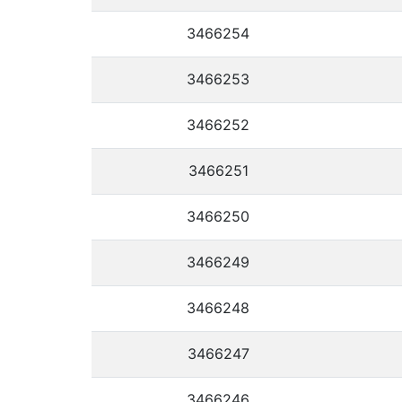
3466254
3466253
3466252
3466251
3466250
3466249
3466248
3466247
3466246