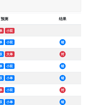
预测
结果
单
小双
单
小双
错
双
大单
对
单
小双
错
双
小单
错
单
小双
对
双
小单
错