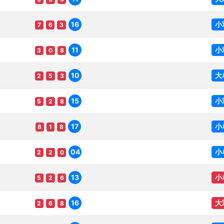
小
16
7
6
3
小
11
3
0
8
大
10
2
5
3
小
15
5
2
8
小
17
8
1
8
小
04
2
2
0
小
13
5
2
6
大
16
2
6
8