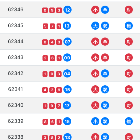
62346
12
小
单
对
0
9
3
62345
13
大
双
错
5
7
1
62344
07
小
单
对
0
4
3
62343
09
小
单
对
2
6
1
62342
04
小
单
对
1
0
3
62341
15
大
双
对
4
2
9
62340
17
大
双
对
1
9
7
62339
15
小
双
错
8
6
1
62338
13
小
双
对
3
8
2