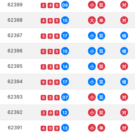
62399
06
小
双
对
2
4
0
62398
15
大
单
对
4
6
5
62397
17
小
双
错
3
5
9
62396
15
小
双
错
5
5
5
62395
14
小
双
对
2
3
9
62394
17
小
双
错
9
8
0
62393
07
小
双
对
0
2
5
62392
12
小
双
对
2
9
1
62391
13
小
单
对
4
0
9